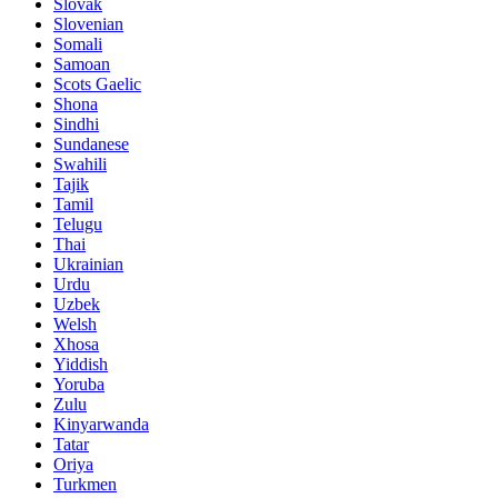
Slovak
Slovenian
Somali
Samoan
Scots Gaelic
Shona
Sindhi
Sundanese
Swahili
Tajik
Tamil
Telugu
Thai
Ukrainian
Urdu
Uzbek
Welsh
Xhosa
Yiddish
Yoruba
Zulu
Kinyarwanda
Tatar
Oriya
Turkmen