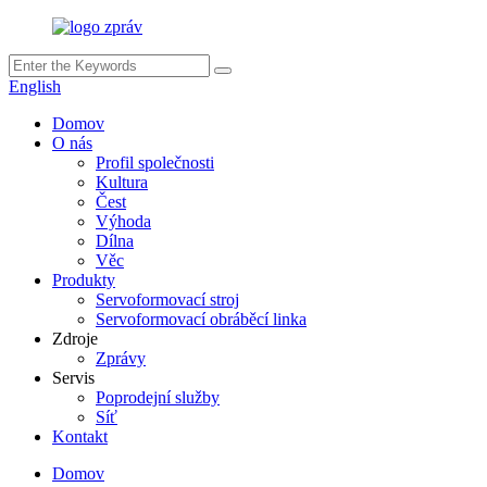
English
Domov
O nás
Profil společnosti
Kultura
Čest
Výhoda
Dílna
Věc
Produkty
Servoformovací stroj
Servoformovací obráběcí linka
Zdroje
Zprávy
Servis
Poprodejní služby
Síť
Kontakt
Domov