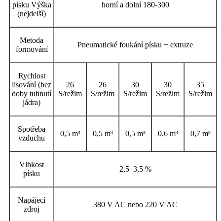
písku Výška
horní a dolní 180-300
(nejdelší)
Metoda
Pneumatické foukání písku + extruze
formování
Rychlost
lisování (bez
26
26
30
30
35
doby tuhnutí
S/režim
S/režim
S/režim
S/režim
S/režim
jádra)
Spotřeba
0,5 m³
0,5 m³
0,5 m³
0,6 m³
0,7 m³
vzduchu
Vlhkost
2,5–3,5 %
písku
Napájecí
380 V AC nebo 220 V AC
zdroj