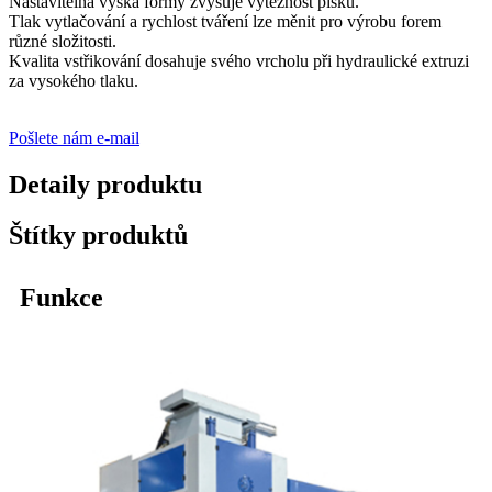
Nastavitelná výška formy zvyšuje výtěžnost písku.
Tlak vytlačování a rychlost tváření lze měnit pro výrobu forem
různé složitosti.
Kvalita vstřikování dosahuje svého vrcholu při hydraulické extruzi
za vysokého tlaku.
Pošlete nám e-mail
Detaily produktu
Štítky produktů
Funkce