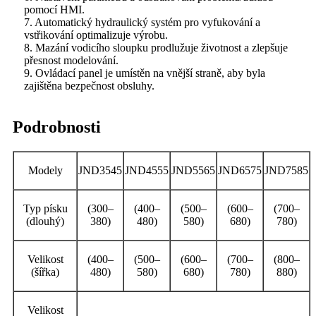
pomocí HMI.
7. Automatický hydraulický systém pro vyfukování a
vstřikování optimalizuje výrobu.
8. Mazání vodicího sloupku prodlužuje životnost a zlepšuje
přesnost modelování.
9. Ovládací panel je umístěn na vnější straně, aby byla
zajištěna bezpečnost obsluhy.
Podrobnosti
Modely
JND3545
JND4555
JND5565
JND6575
JND7585
Typ písku
(300–
(400–
(500–
(600–
(700–
(dlouhý)
380)
480)
580)
680)
780)
Velikost
(400–
(500–
(600–
(700–
(800–
(šířka)
480)
580)
680)
780)
880)
Velikost