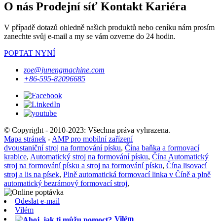
O nás Prodejní síť Kontakt Kariéra
V případě dotazů ohledně našich produktů nebo ceníku nám prosím
zanechte svůj e-mail a my se vám ozveme do 24 hodin.
POPTAT NYNÍ
zoe@junengmachine.com
+86-595-82096685
© Copyright - 2010-2023: Všechna práva vyhrazena.
Mapa stránek
-
AMP pro mobilní zařízení
dvoustaniční stroj na formování písku
,
Čína baňka a formovací
krabice
,
Automatický stroj na formování písku
,
Čína Automatický
stroj na formování písku a stroj na formování písku
,
Čína lisovací
stroj a lis na písek
,
Plně automatická formovací linka v Číně a plně
automatický bezrámový formovací stroj
,
Odeslat e-mail
Vilém
Vilém