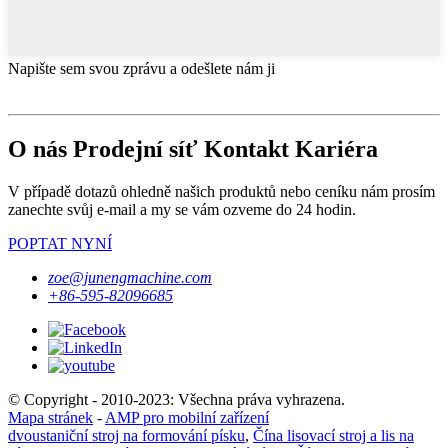
Napište sem svou zprávu a odešlete nám ji
O nás Prodejní síť Kontakt Kariéra
V případě dotazů ohledně našich produktů nebo ceníku nám prosím
zanechte svůj e-mail a my se vám ozveme do 24 hodin.
POPTAT NYNÍ
zoe@junengmachine.com
+86-595-82096685
© Copyright - 2010-2023: Všechna práva vyhrazena.
Mapa stránek
-
AMP pro mobilní zařízení
dvoustaniční stroj na formování písku
,
Čína lisovací stroj a lis na