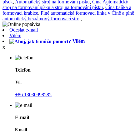
písek
,
Automatický stroj na formování písku
,
Čína Automatický
stroj na formování písku a stroj na formování písku
,
Čína baňka a
formovací krabice
,
Plně automatická formovací linka v Číně a plně
automatický bezrámový formovací stroj
,
Odeslat e-mail
Vilém
Vilém
x
Telefon
Tel.
+86 13030998585
E-mail
E-mail