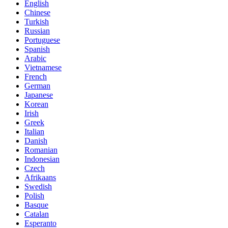
English
Chinese
Turkish
Russian
Portuguese
Spanish
Arabic
Vietnamese
French
German
Japanese
Korean
Irish
Greek
Italian
Danish
Romanian
Indonesian
Czech
Afrikaans
Swedish
Polish
Basque
Catalan
Esperanto