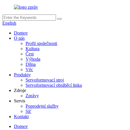
English
Domov
O nás
Profil společnosti
Kultura
Čest
Výhoda
Dílna
Věc
Produkty
Servoformovací stroj
Servoformovací obráběcí linka
Zdroje
Zprávy
Servis
Poprodejní služby
Síť
Kontakt
Domov